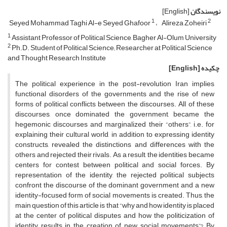
نویسندگان
[English]
1
2
Seyed Mohammad Taghi Al-e Seyed Ghafoor
Alireza Zoheiri
1
Assistant Professor of Political Science, Bagher Al-Olum University
2
Ph.D. Student of Political Science; Researcher at Political Science
and Thought Research Institute
چکیده
[English]
The political experience in the post-revolution Iran implies
functional disorders of the governments and the rise of new
forms of political conflicts between the discourses. All of these
discourses, once dominated the government, became the
hegemonic discourses and marginalized their “others”, i.e. for
explaining their cultural world, in addition to expressing identity
constructs, revealed the distinctions and differences with the
others and rejected their rivals. As a result, the identities became
centers for contest between political and social forces. By
representation of the identity, the rejected political subjects
confront the discourse of the dominant government and a new
identity-focused form of social movements is created. Thus, the
main question of this article is that “why and how identity is placed
at the center of political disputes and how the politicization of
identity results in the creation of new social movements”? By