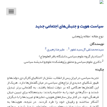
Toggle
vigation
سیاست هویت و جنبش‌های اجتماعی جدید
نوع مقاله : مقاله پژوهشی
نویسندگان
2
1
سیدمحمدتقی آل‌سیدغفور
علیرضا زهیری
1
استادیار گروه علوم سیاسی دانشگاه باقر العلوم(ع)
2
دکتری علوم سیاسی و محقق پژوهشکده علوم و اندیشه سیاسی
چکیده
تجربه سیاسی در ایرانِ پس از انقلاب، نشان از اختلال‏های کارکردی دولت‌ها و
ظهور شکل‏های جدیدی از نزاع‌های سیاسی در میان گفتمان‌ها دارد. هریک از
این گفتمان‌ها هنگامی که بر دولت تسلط یافتند، به گفتمانی برتر تبدیل
شدند و «دگرها»ی خود را به حاشیه راندند؛ بدین‏معناکه برای تبیین جهان
فرهنگی خود، در کنار بیان سازه‌های هویتی، تمایزها و غیریت‌ها را با دیگران
آشکار ساختند و رقیبان خود را طرد کردند. در نتیجه، هویت‌ها به
کانون‏هایی برای ستیز میان نیروهای سیاسی و اجتماعی تبدیل شدند. سوژه-