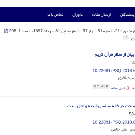
ویسندگان
ارسال مقاله
داوران
تماس با ما
ره:
دوره 21، شماره 81 - بهار 97 - شماره پیاپی 81، خرداد 1397، صفحه 1-208
7
ات:
بیان از منظر قرآن کریم
10.22081/PSQ.2018.
سیدباقری
875.45 K
ه
اصل مقاله
صلحت در فقه سیاسی شیعه و اهل سنت
10.22081/PSQ.2018.
عی؛ علی خالقی