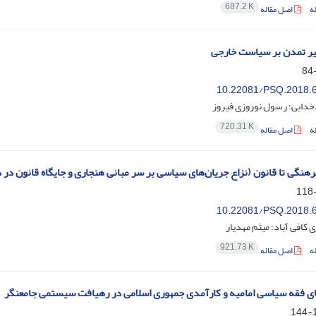
687.2 K
ه
اصل مقاله
ثیر تمدن بر سیاست خارجی
10.22081/PSQ.2018.
خدایی؛ رسول نوروزی فیروز
720.31 K
ه
اصل مقاله
فرهنگی تا قانون (نزاع جریان‌های سیاسی بر سر مبانی هنجاری و جایگاه قانون در
10.22081/PSQ.2018.
 کافی آباد؛ میثم مهدیار
921.73 K
ه
اصل مقاله
ی فقه سیاسی امامیه و کارآمدی جمهوری اسلامی در رهیافت سیستمی جامع‏نگر
1