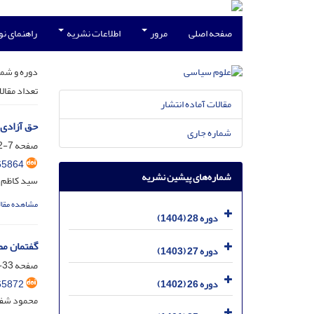
صفحه اصلی
مرور
اطلاعات نشریه
راهنمای ن
دوره و شما
تعداد مقال
مقالات آماده انتشار
حق آزادی 
شماره جاری
صفحه
7-32
65864
شماره‌های پیشین نشریه
سید کاظم 
مشاهده مقال
دوره 28 (1404)
گفتمان م
دوره 27 (1403)
صفحه
33-58
65872
دوره 26 (1402)
محمود شفی