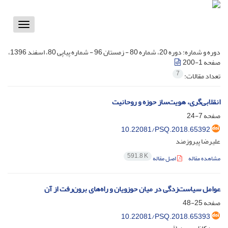
Toggle
vigation
دوره و شماره:
دوره 20، شماره 80 - زمستان 96 - شماره پیاپی 80، اسفند 1396،
صفحه 1-200
7
تعداد مقالات:
انقلابی‌گری، هویت‌ساز حوزه و روحانیت‌
صفحه
7-24
10.22081/PSQ.2018.65392
علیرضا پیروزمند
591.8 K
مشاهده مقاله
اصل مقاله
عوامل سیاست‌زدگی در میان حوزویان و راه‌های برون‌رفت از آن
صفحه
25-48
10.22081/PSQ.2018.65393