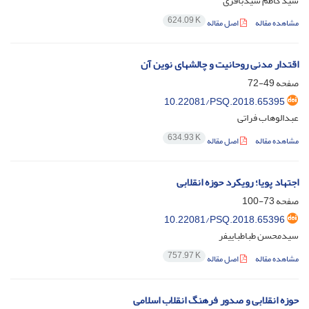
سید کاظم سیدباقری
624.09 K
مشاهده مقاله
اصل مقاله
اقتدار مدنی روحانیت و چالش‏های نوین آن
صفحه
49-72
10.22081/PSQ.2018.65395
عبدالوهاب فراتی
634.93 K
مشاهده مقاله
اصل مقاله
اجتهاد پویا؛ رویکرد حوزه انقلابی
صفحه
73-100
10.22081/PSQ.2018.65396
سیدمحسن طباطبایی‎فر
757.97 K
مشاهده مقاله
اصل مقاله
حوزه انقلابی و صدور فرهنگ انقلاب اسلامی