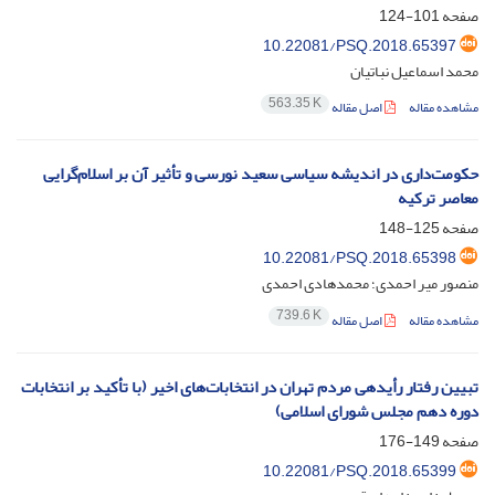
صفحه
101-124
10.22081/PSQ.2018.65397
محمد اسماعیل نباتیان
563.35 K
مشاهده مقاله
اصل مقاله
حکومت‌داری در اندیشه سیاسی سعید نورسی و تأثیر آن بر اسلام‌گرایی
معاصر ترکیه
صفحه
125-148
10.22081/PSQ.2018.65398
منصور میر احمدی؛ محمدهادی احمدی
739.6 K
مشاهده مقاله
اصل مقاله
تبیین رفتار رأی‏دهی مردم تهران در انتخابات‌های اخیر (با تأکید بر انتخابات
دوره دهم مجلس شورای اسلامی)
صفحه
149-176
10.22081/PSQ.2018.65399